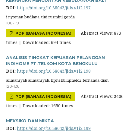
KERANGKA PENGUATAN KEBUDAYAAN BALI
DOI:
https://doi.org/10.38043/jids.v1i2.197
i nyoman budiana, tini rusmini gorda
108-119
Abstract Views: 873
PDF (BAHASA INDONESIA)
times | Downloaded: 694 times
ANALISIS TINGKAT KEPUASAN PELANGGAN
INDIHOME PT.TELKOM KOTA BENGKULU
DOI:
https://doi.org/10.38043/jids.v1i2.198
alimansyah alimansyah, lipneldi lipneldi, fernanda dian
120-126
Abstract Views: 3406
PDF (BAHASA INDONESIA)
times | Downloaded: 1650 times
MEKSIKO DAN MIKTA
DOI:
https://doi.org/10.38043/jids.v1i2.199