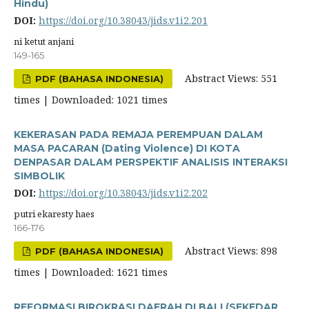
Hindu)
DOI:
https://doi.org/10.38043/jids.v1i2.201
ni ketut anjani
149-165
Abstract Views: 551
PDF (BAHASA INDONESIA)
times | Downloaded: 1021 times
KEKERASAN PADA REMAJA PEREMPUAN DALAM
MASA PACARAN (Dating Violence) DI KOTA
DENPASAR DALAM PERSPEKTIF ANALISIS INTERAKSI
SIMBOLIK
DOI:
https://doi.org/10.38043/jids.v1i2.202
putri ekaresty haes
166-176
Abstract Views: 898
PDF (BAHASA INDONESIA)
times | Downloaded: 1621 times
REFORMASI BIROKRASI DAERAH DI BALI (SEKEDAR