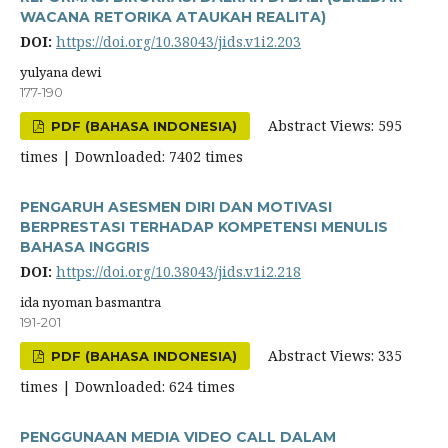
WACANA RETORIKA ATAUKAH REALITA)
DOI:
https://doi.org/10.38043/jids.v1i2.203
yulyana dewi
177-190
Abstract Views: 595
PDF (BAHASA INDONESIA)
times | Downloaded: 7402 times
PENGARUH ASESMEN DIRI DAN MOTIVASI
BERPRESTASI TERHADAP KOMPETENSI MENULIS
BAHASA INGGRIS
DOI:
https://doi.org/10.38043/jids.v1i2.218
ida nyoman basmantra
191-201
Abstract Views: 335
PDF (BAHASA INDONESIA)
times | Downloaded: 624 times
PENGGUNAAN MEDIA VIDEO CALL DALAM