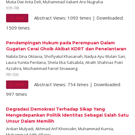
Mutia Dwi Arita Deli, Muhammad Valiant Arsi Nugraha
109-118
Abstract Views: 1093 times | Downloaded:
PDF
1509 times
Pendampingan Hukum pada Perempuan Dalam
Gugatan Cerai Ghoib Akibat KDRT dan Penelantaran
Nabila Dina Oktavia, Shofiyatul Khasanah, Nadya Ayu Wulan Sari,
Laura Yunita Perdana, Shela Eka Salsabila, Alrath Shahnaz Putri
Azzahra, Mochammad Farrel Sinawang
119-136
Abstract Views: 754 times | Downloaded:
PDF
997 times
Degradasi Demokrasi Terhadap Sikap Yang
Mengedepankan Politik Identitas Sebagai Salah Satu
Unsur Dalam Memilih
Ardian Mulyadi, Akhmad Arif Khoirudin, Muhammad Kurnia,
Muhammad Adib Alfarisi