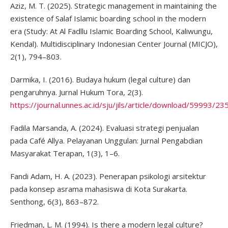
Aziz, M. T. (2025). Strategic management in maintaining the
existence of Salaf Islamic boarding school in the modern
era (Study: At Al Fadllu Islamic Boarding School, Kaliwungu,
Kendal). Multidisciplinary Indonesian Center Journal (MICJO),
2(1), 794–803.
Darmika, I. (2016). Budaya hukum (legal culture) dan
pengaruhnya. Jurnal Hukum Tora, 2(3).
https://journal.unnes.ac.id/sju/jils/article/download/59993/23
Fadila Marsanda, A. (2024). Evaluasi strategi penjualan
pada Café Allya. Pelayanan Unggulan: Jurnal Pengabdian
Masyarakat Terapan, 1(3), 1–6.
Fandi Adam, H. A. (2023). Penerapan psikologi arsitektur
pada konsep asrama mahasiswa di Kota Surakarta.
Senthong, 6(3), 863–872.
Friedman, L. M. (1994). Is there a modern legal culture?