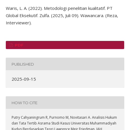
Waris, L. A. (2022). Metodologi penelitian kualitatif. PT
Global Eksekutif. Zulfa. (2025, Juli 09). Wawancara. (Reza,
Interviewer).
PDF
PUBLISHED
2025-09-15
HOW TO CITE
Putry Cahyaningrum R, Purnomo M, Novitasari A. Analisis Hukum
dan Tata Tertib Asrama Studi Kasus Universitas Muhammadiyah
Kudus Berdasarkan Teori Lawrence Meir Friedman. JAH