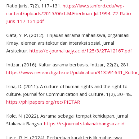
Ratio Juris, 7(2), 117–131.
https://law.stanford.edu/wp-
content/uploads/2015/06/L.M.Friedman-Jul.1994-72-Ratio-
Juris-117-131.pdf
Gata, Y. P. (2012). Tinjauan asrama mahasiswa, organisasi
Kmay, elemen arsitektur dan interaksi sosial. Jurnal
Arsitektur.
https://e-journal.uajy.ac.id/125/3/2TA12167.pdf
Intizar. (2016). Kultur asrama berbasis. Intizar, 22(2), 281.
https://www.researchgate.net/publication/313591641_Kultu
Irina, D. (2011). A culture of human rights and the right to
culture. Journal for Communication and Culture, 1(2), 30–48.
https://philpapers.org/rec/PIETAR
Kole, N. (2022). Asrama sebagai tempat kehidupan. Jurnal
Stakanak Bangsa.
https://e-journal.stakanakbangsa.ac.id
Lase, R. H. (2024). Perbedaan karakteristik mahasiswa