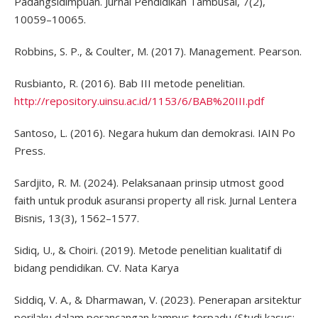
Padangsidimpuan. Jurnal Pendidikan Tambusai, 7(2),
10059–10065.
Robbins, S. P., & Coulter, M. (2017). Management. Pearson.
Rusbianto, R. (2016). Bab III metode penelitian.
http://repository.uinsu.ac.id/1153/6/BAB%20III.pdf
Santoso, L. (2016). Negara hukum dan demokrasi. IAIN Po
Press.
Sardjito, R. M. (2024). Pelaksanaan prinsip utmost good
faith untuk produk asuransi property all risk. Jurnal Lentera
Bisnis, 13(3), 1562–1577.
Sidiq, U., & Choiri. (2019). Metode penelitian kualitatif di
bidang pendidikan. CV. Nata Karya
Siddiq, V. A., & Dharmawan, V. (2023). Penerapan arsitektur
perilaku dalam perancangan kampus terpadu (Studi kasus: