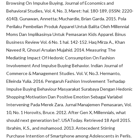
Browsing On Impulse Buying, Journal of Economics and
Behavioral Studies, Vol. 4, No. 3, Maret: hal. 180-189, (ISSN: 2220-
6140). Gunawan, Annetta; Muchardie, Brian Garda. 2015. Pola
Perilaku Pembelian Produk Apparel Untuk Balita Oleh Millennial
Moms Dan Implikasinya Untuk Pemasaran Kids Apparel. Binus
Business Review Vol. 6 No. 1 hal. 142-152. Haq Mirza A., Khan
Naveed R, Ghouri Arsalan Mujahid. 2014. Measuring The
Mediating Impact Of Hedonic Consumption On Fashion
Involvement And Impulse Buying Behavior. Indian Journal of
Commerce & Management Studies. Vol. V, No.3. Hermanto,
Elleinda Yulia. 2016. Pengaruh Fashion Involvement Terhadap
Impulse Buying Behaviour Masyarakat Surabaya Dengan Hedonic
Shopping Motivation Dan Positive Emotion Sebagai Variabel
Intervening Pada Merek Zara. Jurnal Manajemen Pemasaran, Vol.
10, No. 1 Horovits, Bruce. 2012. After Gen X, Millennials, what
should next generation be?. USAToday. Retrieved 18 April 2015.
Ibrahim, K.S., and mohamood. 2013. Antecedent Stirring
Purchase Intention of Smartphone among Adolescents in Perlis.