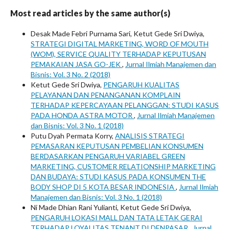
Most read articles by the same author(s)
Desak Made Febri Purnama Sari, Ketut Gede Sri Dwiya,
STRATEGI DIGITAL MARKETING, WORD OF MOUTH
(WOM), SERVICE QUALITY TERHADAP KEPUTUSAN
PEMAKAIAN JASA GO-JEK
,
Jurnal Ilmiah Manajemen dan
Bisnis: Vol. 3 No. 2 (2018)
Ketut Gede Sri Dwiya,
PENGARUH KUALITAS
PELAYANAN DAN PENANGANAN KOMPLAIN
TERHADAP KEPERCAYAAN PELANGGAN: STUDI KASUS
PADA HONDA ASTRA MOTOR
,
Jurnal Ilmiah Manajemen
dan Bisnis: Vol. 3 No. 1 (2018)
Putu Dyah Permata Korry,
ANALISIS STRATEGI
PEMASARAN KEPUTUSAN PEMBELIAN KONSUMEN
BERDASARKAN PENGARUH VARIABEL GREEN
MARKETING, CUSTOMER RELATIONSHIP MARKETING
DAN BUDAYA: STUDI KASUS PADA KONSUMEN THE
BODY SHOP DI 5 KOTA BESAR INDONESIA
,
Jurnal Ilmiah
Manajemen dan Bisnis: Vol. 3 No. 1 (2018)
Ni Made Dhian Rani Yulianti, Ketut Gede Sri Dwiya,
PENGARUH LOKASI MALL DAN TATA LETAK GERAI
TERHADAP LOYALITAS TENANT DI DENPASAR
,
Jurnal