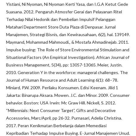
Yistiani, Ni Nyoman, Ni Nyoman Kerti Yasa, dan I.G.A Ketut Gede
Suasana. 2012. Pengaruh Atmosfer Gerai dan Pelayanan Ritel
Terhadap Nilai Hedonik dan Pembelian Impulsif Pelanggan
Matahari Department Store Duta Plaza di Denpasar. Jurnal
Manajemen, Strategi Bisnis, dan Kewirausahaan, 6(2), hal. 139149.
Maymand, Mohammad Mahmoudi., & Mostafa Ahmadinejab. 2011.
Impulse buying: The Role of Store Environmental Stimulation and
Situational Factors (An Empirical Investigation). African Journal of
Business Management, 5(34), pp: 13057-13065. Meier, Justin.
2010. Generation Y in the workforce: manageral challenges. The
Journal of Human Resource and Adult Learning 6(1): 68–78.
Miniard, P.W. 2009. Perilaku Konsumen. Edisi Keenam. Jilid 1
Jakarta: Binarupa Aksara. Mowen. J.C. dan Minor. 2009. Consumer
behavior. Boston: USA Irwin: Mc Graw Hill. Nickell, S. 2012.
“Millennials: Next Consumer Target”, Gifts and Decorative
Accessories, Marc/April, pp 26-32. Purnasari, Adelia Christina.
2017. Peran Kenikmatan Berbelanja dalam Memediasi
Kepribadian Terhadap Impulse Buying. E-Jurnal Manajemen Unud.