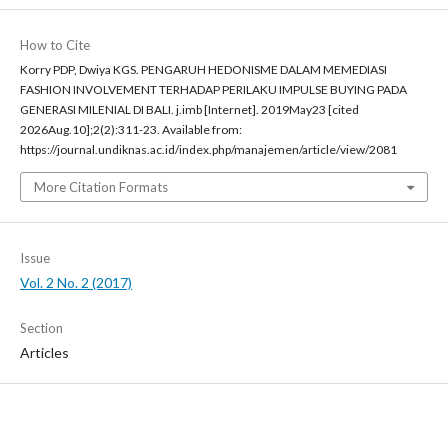
How to Cite
Korry PDP, Dwiya KGS. PENGARUH HEDONISME DALAM MEMEDIASI
FASHION INVOLVEMENT TERHADAP PERILAKU IMPULSE BUYING PADA
GENERASI MILENIAL DI BALI. j.imb [Internet]. 2019May23 [cited
2026Aug.10];2(2):311-23. Available from:
https://journal.undiknas.ac.id/index.php/manajemen/article/view/2081
More Citation Formats
Issue
Vol. 2 No. 2 (2017)
Section
Articles