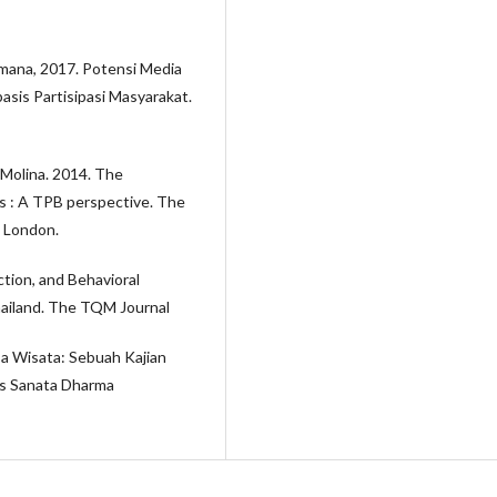
mana, 2017. Potensi Media
asis Partisipasi Masyarakat.
l Molina. 2014. The
ns : A TPB perspective. The
t London.
action, and Behavioral
Thailand. The TQM Journal
sa Wisata: Sebuah Kajian
as Sanata Dharma