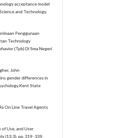
echnology acceptance model
 Science and Technology,
Penerimaan Penggunaan
tan Technology
avior (Tpb) Di Sma Negeri
gher, John
ins gender differences in
sychology.Kent State
9a On Line Travel Agents
e of Use, and User
 (13:3), pp. 319- 339.