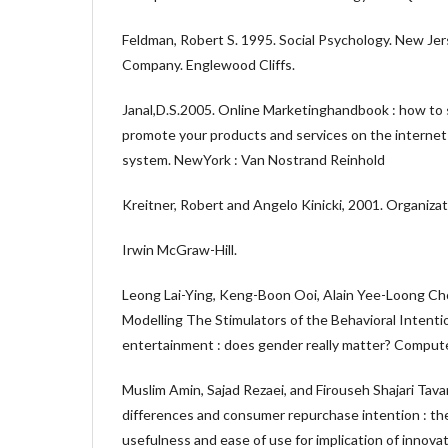
Feldman, Robert S. 1995. Social Psychology. New Je
Company. Englewood Cliffs.
Janal,D.S.2005. Online Marketinghandbook : how to se
promote your products and services on the internet
system. NewYork : Van Nostrand Reinhold
Kreitner, Robert and Angelo Kinicki, 2001. Organizati
Irwin McGraw-Hill.
Leong Lai-Ying, Keng-Boon Ooi, Alain Yee-Loong Cho
Modelling The Stimulators of the Behavioral Intenti
entertainment : does gender really matter? Comput
Muslim Amin, Sajad Rezaei, and Firouseh Shajari Tav
differences and consumer repurchase intention : the
usefulness and ease of use for implication of innovati