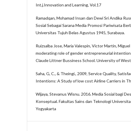
Int.j.Innovation and Learning, Vol.17
Ramadqan, Mohamad Insan dan Dewi Sri Andika Rus
Sosial Sebagai Sarana Media Promosi Pariwisata Berb
Universitas Tujuh Belas Agustus 1945, Surabaya.
Ruizsalba Jose, Maria Valespin, Victor Martin, Migue
moderating role of gender entrepreneurial intentio
Claude Littner Bussiness School. University of Wes
Saha, G, C., & Theingi., 2009, Service Quality, Satisf
Intentions: A Study of low cost Airline Carriers in 
Wijaya, Stevanus Wisnu. 2016. Media Sosial bagi De
Konseptual. Fakultas Sains dan Teknologi Universit
Yogyakarta