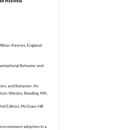
an Nasional
 Milton-Keynes, England:
anizational Behavior and
ntion, and Behavior: An
ison-Wesley, Reading, MA.
 2nd Edition, McGraw-Hill
rocurement adoption in a