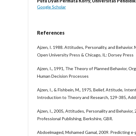
Putu Dyah Permata Korry,
Universitas Pendidik
Google Scholar
References
Ajzen, I. 1988. Attitudes, Personality, and Behavior.
Open University Press & Chicago, IL: Dorsey Press
Ajzen, I., 1991, The Theory of Planned Behavior, Org
Human Decision Processes
Ajzen, I., & Fishbein, M., 1975, Belief, Attitude, Inte
Introduction to Theory and Research, 129-385, Add
Ajzen, I., 2005, Attitudes, Personality and Behavior,
Professional Publishing, Berkshire, GBR.
Abdoelmaged, Mohamed Gamal, 2009. Predicting e-p