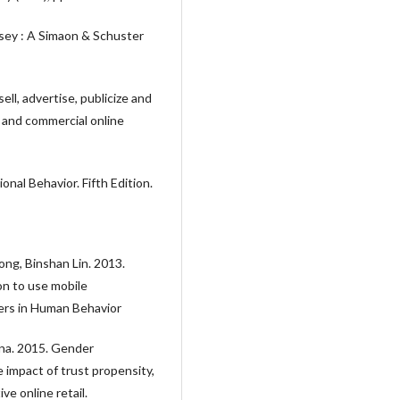
rsey : A Simaon & Schuster
ll, advertise, publicize and
 and commercial online
onal Behavior. Fifth Edition.
ng, Binshan Lin. 2013.
on to use mobile
ers in Human Behavior
ana. 2015. Gender
 impact of trust propensity,
ve online retail.