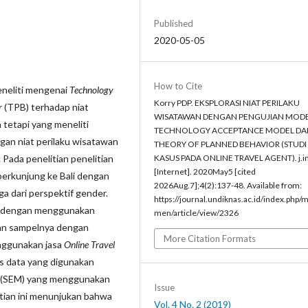
Published
2020-05-05
How to Cite
meneliti mengenai
Technology
Korry PDP. EKSPLORASI NIAT PERILAKU
r
(TPB) terhadap niat
WISATAWAN DENGAN PENGUJIAN MOD
n tetapi yang meneliti
TECHNOLOGY ACCEPTANCE MODEL DA
an niat perilaku wisatawan
THEORY OF PLANNED BEHAVIOR (STUDI
Pada penelitian penelitian
KASUS PADA ONLINE TRAVEL AGENT). j.i
[Internet]. 2020May5 [cited
 berkunjung ke Bali dengan
2026Aug.7];4(2):137-48. Available from:
ga dari perspektif gender.
https://journal.undiknas.ac.id/index.php/
ng dengan menggunakan
men/article/view/2326
an sampelnya dengan
More Citation Formats
enggunakan jasa
Online Travel
is data yang digunakan
(SEM) yang menggunakan
Issue
litian ini menunjukan bahwa
Vol. 4 No. 2 (2019)