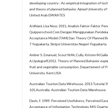
developing country : An empirical integration of t
and theory of planned behavior. Ajmad University of
United Arab EMIRATES
Ardhiani, Lisa Noor, 2015, Analisis Faktor-Faktor 
Quipperschool.Com Dengan Menggunakan Pendeka
Acceptance Model (TAM) Dan Theory Of Planned Beh
7 Yogyakarta, Skripsi Universitas Negeri Yogyakarta
Amber S. Emanuel, Scout N.Mc.Cully, Kristen M.Galla
A.Updegraff.2012. Theory of Planned Behavior expla
fruit and vegetable consumption. Departement of P
University. Kent.USA
Australian Tourism Data Wirehouse. 2013.Tutorial 3
101.Australia: Australian Tourism Data Warehouse.
Davis, F. 1989. Perceived Usefulness, Perceived Eas
Acceptance of Information Technology. MIS Quarterly