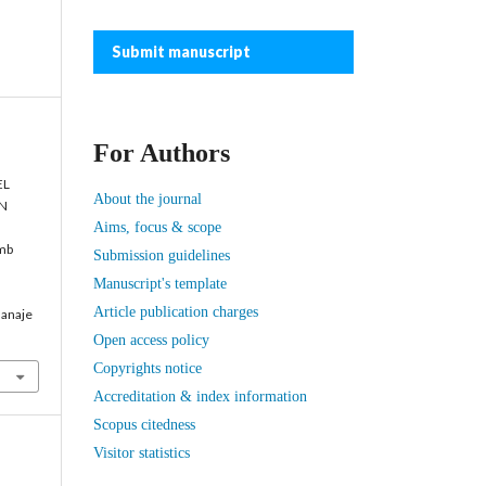
Submit manuscript
For Authors
EL
About the journal
N
Aims, focus & scope
mb
Submission guidelines
Manuscript's template
Article publication charges
manaje
Open access policy
Copyrights notice
Accreditation & index information
Scopus citedness
Visitor statistics