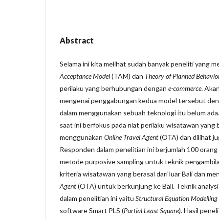
Abstract
Selama ini kita melihat sudah banyak peneliti yang 
Acceptance Model
(TAM) dan
Theory of Planned Behavio
perilaku yang berhubungan dengan
e-commerce
. Aka
mengenai penggabungan kedua model tersebut deng
dalam menggunakan sebuah teknologi itu belum ada. 
saat ini berfokus pada niat perilaku wisatawan yang
menggunakan
Online Travel Agent
(OTA) dan dilihat ju
Responden dalam penelitian ini berjumlah 100 ora
metode purposive sampling untuk teknik pengambil
kriteria wisatawan yang berasal dari luar Bali dan m
Agent
(OTA) untuk berkunjung ke Bali. Teknik analys
dalam penelitian ini yaitu
Structural Equation Modelling
software Smart PLS (
Partial Least Square
). Hasil pene