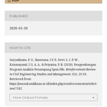
PDF
PUBLISHED
2026-05-30
HOW TO CITE
Suryadinata, P. O., Rusmana, ⁠I P. P., Devi, S. I. P. W.,
Krismayanti, ⁠I G. A. A., & Priyatna, P. R. (2026). Pengembangan
Program Analisis Penampang Spun Pile.
Reinforcement Review
in Civil Engineering Studies and Management
,
5
(1), 23-33.
Retrieved from
https://journal.undiknas.ac.id/index.php/reinforcement/article/v
iew/7582
More Citation Formats