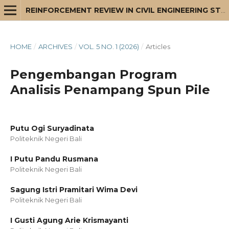
REINFORCEMENT REVIEW IN CIVIL ENGINEERING STUDIES AND MANAGEMENT
HOME
/
ARCHIVES
/
VOL. 5 NO. 1 (2026)
/
Articles
Pengembangan Program
Analisis Penampang Spun Pile
Putu Ogi Suryadinata
Politeknik Negeri Bali
⁠I Putu Pandu Rusmana
Politeknik Negeri Bali
Sagung Istri Pramitari Wima Devi
Politeknik Negeri Bali
⁠I Gusti Agung Arie Krismayanti