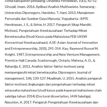
comal kabupaten pemalang. Dinamika Pendidikan, 10(1), 42-52.
Ghozali, Imam. 2016. Aplikasi Analisis Multivariate. Semarang :
Universitas Diponegoro. Handoko, T. Hani. 2013. Manajemen
Personalia dan Sumber Daya Manusia. Yogyakarta : BPFE
Hendrawan, J. S., & Sirine, H. 2017. Pengaruh Sikap Mandiri,
Motivasi, Pengetahuan Kewirausahaan Terhadap Minat
Berwirausaha (Studi Kasus pada Mahasiswa FEB UKSW
Konsentrasi Kewirausahaan). AJIE-Asian Journal of Innovation
and Entrepreneurship, 2(03), 291-314. Kao, Raymond Russel M.
Knight. 1987. Entrepreneurship and New Venture Management.
Prentice-Hall Canada. Scarborough, Ontario. Mahesa, A. D., &
Rahardja, E. 2012. Analisis faktor-faktor motivasi yang
mempengaruhi minat berwirausaha. Diponegoro Journal of
management, 1(4), 130-137. Mualimah, U. 2015. Analisis pengaruh
faktor motivasi, lingkungan dan pengetahuan terhadap minat
wirausaha mahasiswa (studi kasus pada koperasi mahasiswa stain
salatiga tahun 2014) (Doctoral dissertation, IAIN Salatiga).
Nasution, A. 2017. Pengaruh Pengetahuan Kewirausahaan dan