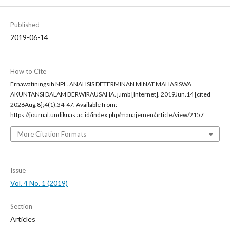
Published
2019-06-14
How to Cite
Ernawatiningsih NPL. ANALISIS DETERMINAN MINAT MAHASISWA
AKUNTANSI DALAM BERWIRAUSAHA. j.imb [Internet]. 2019Jun.14 [cited
2026Aug.8];4(1):34-47. Available from:
https://journal.undiknas.ac.id/index.php/manajemen/article/view/2157
More Citation Formats
Issue
Vol. 4 No. 1 (2019)
Section
Articles