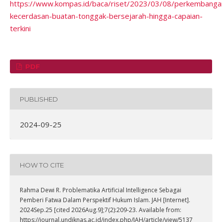
https://www.kompas.id/baca/riset/2023/03/08/perkembanga
kecerdasan-buatan-tonggak-bersejarah-hingga-capaian-
terkini
PDF
PUBLISHED
2024-09-25
HOW TO CITE
Rahma Dewi R. Problematika Artificial Intelligence Sebagai
Pemberi Fatwa Dalam Perspektif Hukum Islam. JAH [Internet].
2024Sep.25 [cited 2026Aug.9];7(2):209-23. Available from:
https://journal.undiknas.ac.id/index.php/JAH/article/view/5137