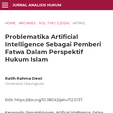
JURNAL ANALISIS HUKUM
HOME
/
ARCHIVES
/
VOL. 7 NO. 2 (2024)
/
ARTIKEL
Problematika Artificial
Intelligence Sebagai Pemberi
Fatwa Dalam Perspektif
Hukum Islam
Ratih Rahma Dewi
Universitas Tanjungpura
https://doi.org/10.38043/jah.v7i2.5137
DOI:
Penyalahgunaan, Artificial Intelligence, Fatwa
Keywords: