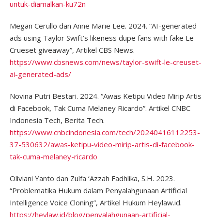
untuk-diamalkan-ku72n
Megan Cerullo dan Anne Marie Lee. 2024. “AI-generated
ads using Taylor Swift’s likeness dupe fans with fake Le
Crueset giveaway”, Artikel CBS News.
https://www.cbsnews.com/news/taylor-swift-le-creuset-
ai-generated-ads/
Novina Putri Bestari. 2024. “Awas Ketipu Video Mirip Artis
di Facebook, Tak Cuma Melaney Ricardo”. Artikel CNBC
Indonesia Tech, Berita Tech.
https://www.cnbcindonesia.com/tech/20240416112253-
37-530632/awas-ketipu-video-mirip-artis-di-facebook-
tak-cuma-melaney-ricardo
Oliviani Yanto dan Zulfa ‘Azzah Fadhlika, S.H. 2023.
“Problematika Hukum dalam Penyalahgunaan Artificial
Intelligence Voice Cloning”, Artikel Hukum Heylaw.id.
https://heylaw.id/blog/penyalahgunaan-artificial-