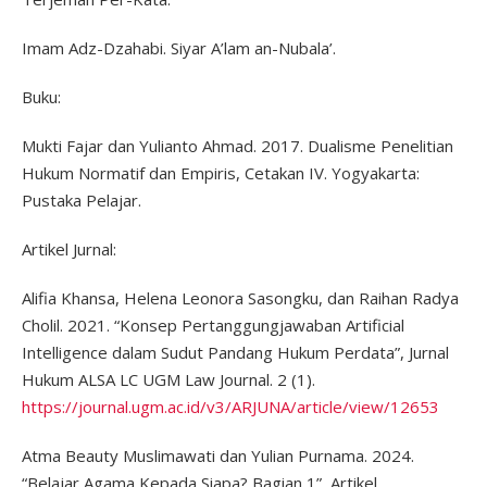
Imam Adz-Dzahabi. Siyar A’lam an-Nubala’.
Buku:
Mukti Fajar dan Yulianto Ahmad. 2017. Dualisme Penelitian
Hukum Normatif dan Empiris, Cetakan IV. Yogyakarta:
Pustaka Pelajar.
Artikel Jurnal:
Alifia Khansa, Helena Leonora Sasongku, dan Raihan Radya
Cholil. 2021. “Konsep Pertanggungjawaban Artificial
Intelligence dalam Sudut Pandang Hukum Perdata”, Jurnal
Hukum ALSA LC UGM Law Journal. 2 (1).
https://journal.ugm.ac.id/v3/ARJUNA/article/view/12653
Atma Beauty Muslimawati dan Yulian Purnama. 2024.
“Belajar Agama Kepada Siapa? Bagian 1”, Artikel