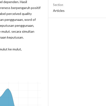
el dependen. Hasil
Section
areness berpengaruh positif
Articles
bel perceived quality
usan penggunaan, word of
 keputusan penggunaan,
e mulut. secara simultan
unaan keputusan.
mulut ke mulut,