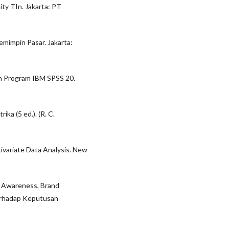
ity TIn. Jakarta: PT
emimpin Pasar. Jakarta:
gan Program IBM SPSS 20.
ika (5 ed.). (R. C.
ltivariate Data Analysis. New
nd Awareness, Brand
erhadap Keputusan