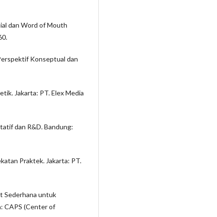
ial dan Word of Mouth
60.
 Perspektif Konseptual dan
etik. Jakarta: PT. Elex Media
itatif dan R&D. Bandung:
katan Praktek. Jakarta: PT.
et Sederhana untuk
: CAPS (Center of