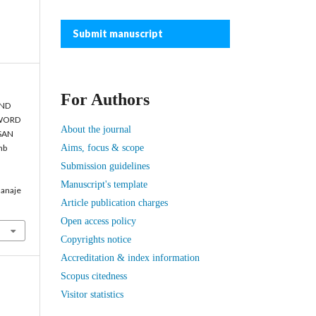
Submit manuscript
For Authors
AND
 WORD
About the journal
SAN
mb
Aims, focus & scope
Submission guidelines
Manuscript's template
manaje
Article publication charges
Open access policy
Copyrights notice
Accreditation & index information
Scopus citedness
Visitor statistics