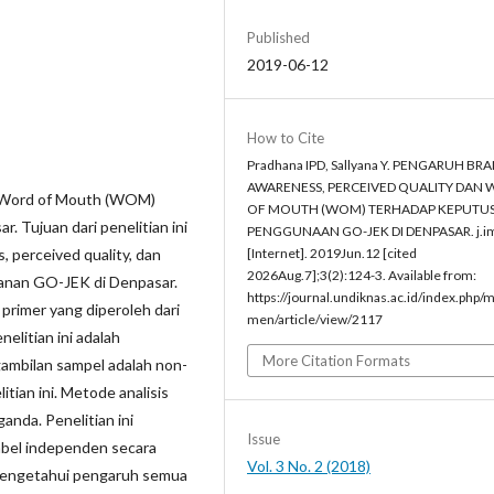
Published
2019-06-12
How to Cite
Pradhana IPD, Sallyana Y. PENGARUH BR
AWARENESS, PERCEIVED QUALITY DAN
n Word of Mouth (WOM)
OF MOUTH (WOM) TERHADAP KEPUTU
 Tujuan dari penelitian ini
PENGGUNAAN GO-JEK DI DENPASAR. j.i
 perceived quality, dan
[Internet]. 2019Jun.12 [cited
2026Aug.7];3(2):124-3. Available from:
anan GO-JEK di Denpasar.
https://journal.undiknas.ac.id/index.php/
 primer yang diperoleh dari
men/article/view/2117
elitian ini adalah
More Citation Formats
ambilan sampel adalah non-
tian ini. Metode analisis
ganda. Penelitian ini
Issue
abel independen secara
Vol. 3 No. 2 (2018)
k mengetahui pengaruh semua