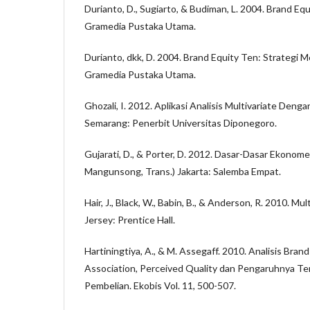
Durianto, D., Sugiarto, & Budiman, L. 2004. Brand Equ
Gramedia Pustaka Utama.
Durianto, dkk, D. 2004. Brand Equity Ten: Strategi M
Gramedia Pustaka Utama.
Ghozali, I. 2012. Aplikasi Analisis Multivariate Den
Semarang: Penerbit Universitas Diponegoro.
Gujarati, D., & Porter, D. 2012. Dasar-Dasar Ekonometr
Mangunsong, Trans.) Jakarta: Salemba Empat.
Hair, J., Black, W., Babin, B., & Anderson, R. 2010. Mu
Jersey: Prentice Hall.
Hartiningtiya, A., & M. Assegaff. 2010. Analisis Bra
Association, Perceived Quality dan Pengaruhnya T
Pembelian. Ekobis Vol. 11, 500-507.