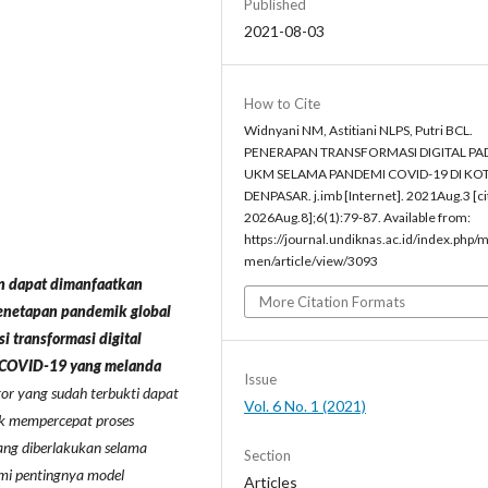
Published
2021-08-03
How to Cite
Widnyani NM, Astitiani NLPS, Putri BCL.
PENERAPAN TRANSFORMASI DIGITAL PA
UKM SELAMA PANDEMI COVID-19 DI KO
DENPASAR. j.imb [Internet]. 2021Aug.3 [c
2026Aug.8];6(1):79-87. Available from:
https://journal.undiknas.ac.id/index.php/
men/article/view/3093
n dapat dimanfaatkan
More Citation Formats
penetapan pandemik global
 transformasi digital
 COVID-19 yang melanda
Issue
or yang sudah terbukti dapat
Vol. 6 No. 1 (2021)
uk mempercepat proses
yang diberlakukan selama
Section
ami pentingnya model
Articles