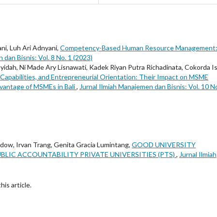
ni, Luh Ari Adnyani,
Competency-Based Human Resource Management
 dan Bisnis: Vol. 8 No. 1 (2023)
yidah, Ni Made Ary Lisnawati, Kadek Riyan Putra Richadinata, Cokorda Is
apabilities, and Entrepreneurial Orientation: Their Impact on MSME
vantage of MSMEs in Bali
,
Jurnal Ilmiah Manajemen dan Bisnis: Vol. 10 No
dow, Irvan Trang, Genita Gracia Lumintang,
GOOD UNIVERSITY
BLIC ACCOUNTABILITY PRIVATE UNIVERSITIES (PTS)
,
Jurnal Ilmiah
his article.