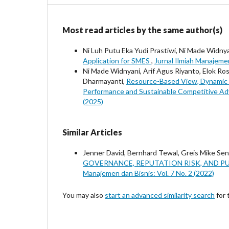
Most read articles by the same author(s)
Ni Luh Putu Eka Yudi Prastiwi, Ni Made Widnya
Application for SMES
,
Jurnal Ilmiah Manajemen
Ni Made Widnyani, Arif Agus Riyanto, Elok Ros
Dharmayanti,
Resource-Based View, Dynamic C
Performance and Sustainable Competitive Ad
(2025)
Similar Articles
Jenner David, Bernhard Tewal, Greis Mike Sen
GOVERNANCE, REPUTATION RISK, AND PU
Manajemen dan Bisnis: Vol. 7 No. 2 (2022)
You may also
start an advanced similarity search
for t