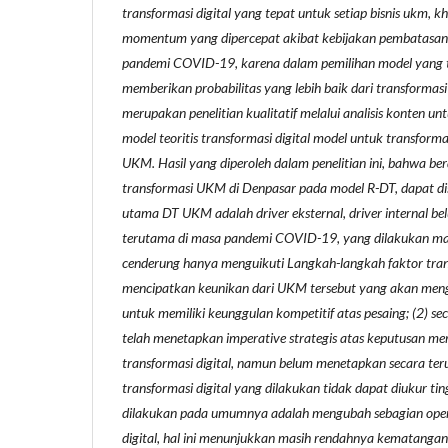
transformasi digital yang tepat untuk setiap bisnis ukm
momentum yang dipercepat akibat kebijakan pembatasan 
pandemi COVID-19, karena dalam pemilihan model yang t
memberikan probabilitas yang lebih baik dari transformasi y
merupakan penelitian kualitatif melalui analisis konten u
model teoritis transformasi digital model untuk transforma
UKM. Hasil yang diperoleh dalam penelitian ini, bahwa be
transformasi UKM di Denpasar pada model R-DT, dapat di
utama DT UKM adalah driver eksternal, driver internal b
terutama di masa pandemi COVID-19, yang dilakukan masi
cenderung hanya menguikuti Langkah-langkah faktor trans
mencipatkan keunikan dari UKM tersebut yang akan meng
untuk memiliki keunggulan kompetitif atas pesaing; (2)
telah menetapkan imperative strategis atas keputusan m
transformasi digital, namun belum menetapkan secara ter
transformasi digital yang dilakukan tidak dapat diukur ti
dilakukan pada umumnya adalah mengubah sebagian oper
digital, hal ini menunjukkan masih rendahnya kematangan