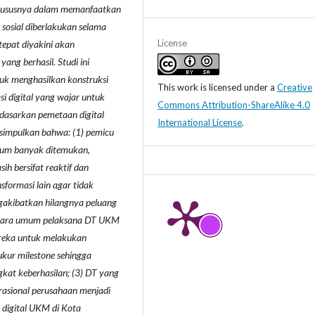
, khususnya dalam memanfaatkan
sosial diberlakukan selama
License
epat diyakini akan
ang berhasil. Studi ini
ntuk menghasilkan konstruksi
This work is licensed under a
Creative
si digital yang wajar untuk
Commons Attribution-ShareAlike 4.0
rdasarkan pemetaan digital
International License
.
simpulkan bahwa: (1) pemicu
elum banyak ditemukan,
h bersifat reaktif dan
formasi lain agar tidak
akibatkan hilangnya peluang
 secara umum pelaksana DT UKM
ereka untuk melakukan
ukur milestone sehingga
ngkat keberhasilan; (3) DT yang
asional perusahaan menjadi
 digital UKM di Kota