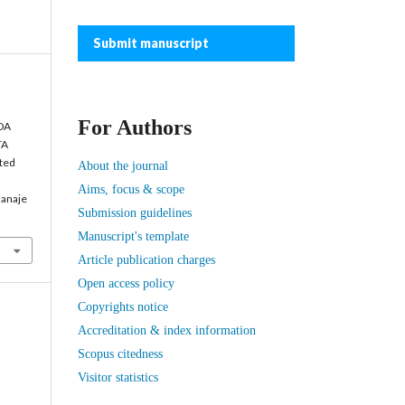
Submit manuscript
For Authors
DA
TA
ited
About the journal
Aims, focus & scope
manaje
Submission guidelines
Manuscript's template
Article publication charges
Open access policy
Copyrights notice
Accreditation & index information
Scopus citedness
Visitor statistics