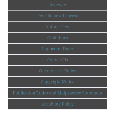
Reviewer
Peer Review Process
Author Fees
Guidelines
Important Dates
Contact Us
Open Access Policy
Copyright Notice
Publication Ethics and Malpractice Statement
Archiving Policy