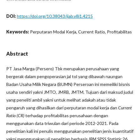
DOI:
https://doi.org/10.38043/jiab.v8i1.4215
Keywords:
Perputaran Modal Kerja, Current Ratio, Profitabilitas
Abstract
PT Jasa Marga (Persero) Tbk merupakan perusahaan yang
bergerak dalam pengoperasian jal tol yang dibawah naungan
Badan Usaha Milik Negara (BUMN) Perseroan ini memeiliki bisnis
usaha sendiri yakni JMTO, JMRB, JMTM. Tujuan dari maksud judul
yang peneliti ambil yakni untuk melihat adakah atau tidak
pengaruh yang dihasilkan dari perputaran modal kerja dan
Current
Ratio (CR)
terhadap profitabilitas perusahaan dengan
menggunakan data triwulan dari periode 2012-2021. Pada
penelitian kali ini penulis menggunakan penelitian jenis kuantitatif
yakni menggunakan uji penelitian berbasis
IBM SPSS Statistic
26