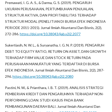
Premawati, I. G. A. S., & Darma, G. S. (2019). PENGARUH
UKURAN PERUSAHAAN, PERTUMBUHAN PENJUALAN,
STRUKTUR AKTIVA, DAN PROFITABILITAS TERHADAP
STRUKTUR MODAL (PENELITIAN DI BURSA EFEK INDONESIA
PERIODE 2011-2015). Jurnal Ilmiah Akuntansi Dan Bisnis, 2(2),
272-286.
https://doi.org/10.38043/jiab.v2i2.2077
Sukertiasih, N. W. L., & Suryanatha, I. G. N. P. (2019). PENGARUH
DEBT TO EQUITY RATIO, RETURN ON ASSET, DAN GROWTH
TERHADAP FIRM VALUE DAN STOCK RETURN PADA
PERUSAHAAN MANUFATUR YANG TERDAFTAR DI BURSA
EFEK INDONESIA. Jurnal Ilmiah Akuntansi Dan Bisnis, 2(2), 287-
296.
https://doi.org/10.38043/jiab.v2i2.2080
Pastini, N. W., & Prianthara, I. B. T. (2019). ANALISIS STRATEGI
PEMBERIAN KREDIT DAN PENGARUHNYA TERHADAP NON-
PERFORMING LOAN: STUDI KASUS PADA BANK
PEMBANGUNAN DAERAH BALI. Jurnal Ilmiah Akuntansi Dan