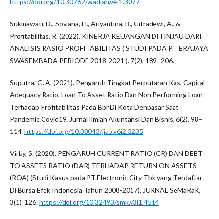
https://doi.org/10.30762/wadiah.v4i1.3077
Sukmawati, D., Soviana, H., Ariyantina, B., Citradewi, A., &
Profitabilitas, R. (2022). KINERJA KEUANGAN DITINJAU DARI
ANALISIS RASIO PROFITABILITAS ( STUDI PADA PT ERAJAYA
SWASEMBADA PERIODE 2018-2021 ). 7(2), 189–206.
Suputra, G. A. (2021). Pengaruh Tingkat Perputaran Kas, Capital
Adequacy Ratio, Loan To Asset Ratio Dan Non Performing Loan
Terhadap Profitabilitas Pada Bpr Di Kota Denpasar Saat
Pandemic Covid19. Jurnal Ilmiah Akuntansi Dan Bisnis, 6(2), 98–
114.
https://doi.org/10.38043/jiab.v6i2.3235
Virby, S. (2020). PENGARUH CURRENT RATIO (CR) DAN DEBT
TO ASSETS RATIO (DAR) TERHADAP RETURN ON ASSETS
(ROA) (Studi Kasus pada PT.Electronic City Tbk yang Terdaftar
Di Bursa Efek Indonesia Tahun 2008-2017). JURNAL SeMaRaK,
3(1), 126.
https://doi.org/10.32493/smk.v3i1.4514