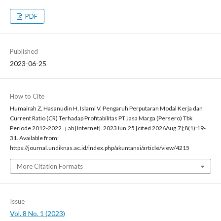
PDF
Published
2023-06-25
How to Cite
Humairah Z, Hasanudin H, Islami V. Pengaruh Perputaran Modal Kerja dan
Current Ratio (CR) Terhadap Profitabilitas PT Jasa Marga (Persero) Tbk
Periode 2012-2022 . j.ab [Internet]. 2023Jun.25 [cited 2026Aug.7];8(1):19-
31. Available from:
https://journal.undiknas.ac.id/index.php/akuntansi/article/view/4215
More Citation Formats
Issue
Vol. 8 No. 1 (2023)