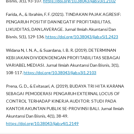
Bisnis, 3(1), 93-107.
https://doi.org/10.38043/jiab.v3i1.2102
Farida, A., & Ibrahim, F. F. (2021). TINDAKAN PAJAK AGRESIF:
PENGARUH POSITIF DAN NEGATIF PROFITABILITAS,
LIKUIDITAS, DAN LAVERAGE. Jurnal Ilmiah Akuntansi Dan
Bisnis, 5(1), 129-136.
https://doi.org/10.38043/jiab.v5i1.2423
Widana N, I. N. A., & Suardana, I. B. R. (2019). DETERMINAN
KEBIJAKAN DIVIDEN DENGAN PROFITABILITAS SEBAGAI
VARIABEL MEDIASI. Jurnal Ilmiah Akuntansi Dan Bisnis, 3(1),
108-117.
https://doi.org/10.38043/jiab.v3i1.2103
Prena, G. D., & Evitasari, A. (2019). BUDAYA TRI HITA KARANA
SEBAGAI PEMODERASI PENGARUH EXTERNAL LOCUS OF
CONTROL TERHADAP KINERJA AUDITOR: STUDI PADA
KANTOR AKUNTAN PUBLIK SE-PROVINSI BALI. Jurnal Ilmiah
Akuntansi Dan Bisnis, 4(1), 38-49.
https://doi.org/10.38043/jiab.v4i1.2149