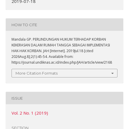
2019-07-18
HOW TO CITE
Mandala GP. PERLINDUNGAN HUKUM TERHADAP KORBAN
KEKERASAN DALAM RUMAH TANGGA SEBAGAI IMPLEMENTASI
HAK-HAK KORBAN. JAH [Internet]. 2019Jul.18 [cited
2026Aug.8];2(1):45-54. Available from:
https://journal.undiknas.ac.id/index.php/JAH/article/view/2168
More Citation Formats
ISSUE
Vol. 2 No. 1 (2019)
SECTION