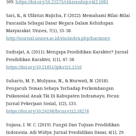
509.
https://doi.org/10.25273/citizenship.v4i2.1081
Sari, R., & Ulfatun Najicha, F. (2022). Memahami Nilai-Nilai
Pancasila Sebagai Dasar Negara Dalam Kehidupan
Masyarakat. Unnes, 7(1), 53-58.
http://journal.unnes.ac.id/sju/index.php/harmony
Sudrajat, A. (2011). Mengapa Pendidikan Karakter? Jurnal
Pendidikan Karakter, 1(1), 47-58.
https://doi.org/10.21831/jpk.v1i1.1316
Suharto, M. P., Mulyana, N., & Nurwati, N. (2018).
Pengaruh Teman Sebaya Terhadap Perkembangan
Psikososial Anak Tki Di Kabupaten Indramayu. Focus:
Jurnal Pekerjaan Sosial, 1(2), 135.
https://doi.org/10.24198/focus.v1i2.18278
Sujana, I. W. C. (2019). Fungsi Dan Tujuan Pendidikan
Indonesia. Adi Widya: Jurnal Pendidikan Dasar, 4(1), 29.