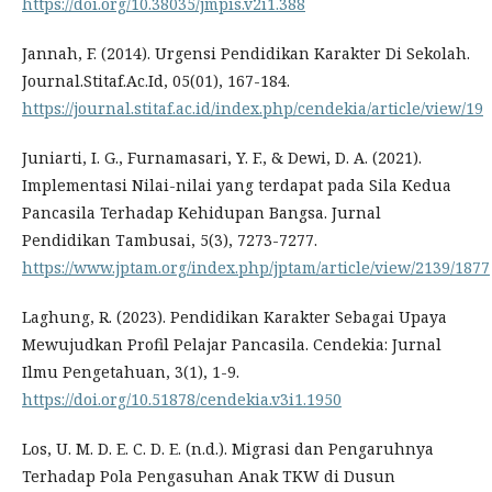
https://doi.org/10.38035/jmpis.v2i1.388
Jannah, F. (2014). Urgensi Pendidikan Karakter Di Sekolah.
Journal.Stitaf.Ac.Id, 05(01), 167-184.
https://journal.stitaf.ac.id/index.php/cendekia/article/view/19
Juniarti, I. G., Furnamasari, Y. F., & Dewi, D. A. (2021).
Implementasi Nilai-nilai yang terdapat pada Sila Kedua
Pancasila Terhadap Kehidupan Bangsa. Jurnal
Pendidikan Tambusai, 5(3), 7273-7277.
https://www.jptam.org/index.php/jptam/article/view/2139/1877
Laghung, R. (2023). Pendidikan Karakter Sebagai Upaya
Mewujudkan Profil Pelajar Pancasila. Cendekia: Jurnal
Ilmu Pengetahuan, 3(1), 1-9.
https://doi.org/10.51878/cendekia.v3i1.1950
Los, U. M. D. E. C. D. E. (n.d.). Migrasi dan Pengaruhnya
Terhadap Pola Pengasuhan Anak TKW di Dusun