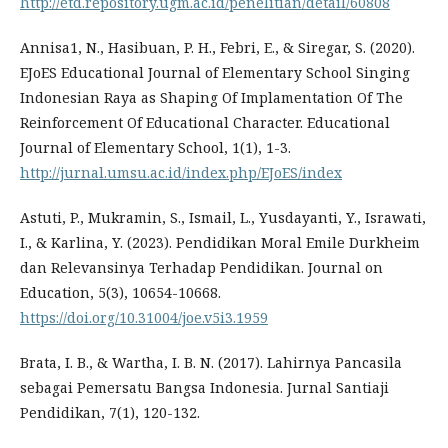
http://etd.repository.ugm.ac.id/penelitian/detail/60808
Annisa1, N., Hasibuan, P. H., Febri, E., & Siregar, S. (2020).
EJoES Educational Journal of Elementary School Singing
Indonesian Raya as Shaping Of Implamentation Of The
Reinforcement Of Educational Character. Educational
Journal of Elementary School, 1(1), 1-3.
http://jurnal.umsu.ac.id/index.php/EJoES/index
Astuti, P., Mukramin, S., Ismail, L., Yusdayanti, Y., Israwati,
I., & Karlina, Y. (2023). Pendidikan Moral Emile Durkheim
dan Relevansinya Terhadap Pendidikan. Journal on
Education, 5(3), 10654-10668.
https://doi.org/10.31004/joe.v5i3.1959
Brata, I. B., & Wartha, I. B. N. (2017). Lahirnya Pancasila
sebagai Pemersatu Bangsa Indonesia. Jurnal Santiaji
Pendidikan, 7(1), 120-132.