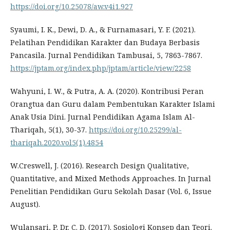
https://doi.org/10.25078/aw.v4i1.927
Syaumi, I. K., Dewi, D. A., & Furnamasari, Y. F. (2021).
Pelatihan Pendidikan Karakter dan Budaya Berbasis
Pancasila. Jurnal Pendidikan Tambusai, 5, 7863-7867.
https://jptam.org/index.php/jptam/article/view/2258
Wahyuni, I. W., & Putra, A. A. (2020). Kontribusi Peran
Orangtua dan Guru dalam Pembentukan Karakter Islami
Anak Usia Dini. Jurnal Pendidikan Agama Islam Al-
Thariqah, 5(1), 30-37.
https://doi.org/10.25299/al-
thariqah.2020.vol5(1).4854
W.Creswell, J. (2016). Research Design Qualitative,
Quantitative, and Mixed Methods Approaches. In Jurnal
Penelitian Pendidikan Guru Sekolah Dasar (Vol. 6, Issue
August).
Wulansari, P. Dr. C. D. (2017). Sosiologi Konsep dan Teori.