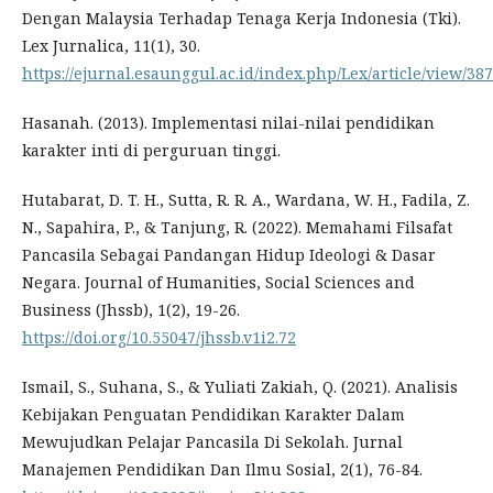
Dengan Malaysia Terhadap Tenaga Kerja Indonesia (Tki).
Lex Jurnalica, 11(1), 30.
https://ejurnal.esaunggul.ac.id/index.php/Lex/article/view/38
Hasanah. (2013). Implementasi nilai-nilai pendidikan
karakter inti di perguruan tinggi.
Hutabarat, D. T. H., Sutta, R. R. A., Wardana, W. H., Fadila, Z.
N., Sapahira, P., & Tanjung, R. (2022). Memahami Filsafat
Pancasila Sebagai Pandangan Hidup Ideologi & Dasar
Negara. Journal of Humanities, Social Sciences and
Business (Jhssb), 1(2), 19-26.
https://doi.org/10.55047/jhssb.v1i2.72
Ismail, S., Suhana, S., & Yuliati Zakiah, Q. (2021). Analisis
Kebijakan Penguatan Pendidikan Karakter Dalam
Mewujudkan Pelajar Pancasila Di Sekolah. Jurnal
Manajemen Pendidikan Dan Ilmu Sosial, 2(1), 76-84.