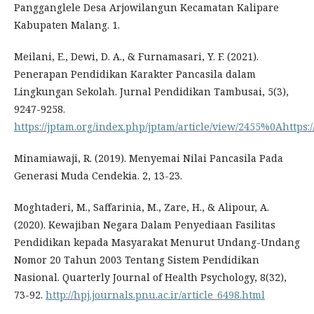
Pangganglele Desa Arjowilangun Kecamatan Kalipare
Kabupaten Malang. 1.
Meilani, E., Dewi, D. A., & Furnamasari, Y. F. (2021).
Penerapan Pendidikan Karakter Pancasila dalam
Lingkungan Sekolah. Jurnal Pendidikan Tambusai, 5(3),
9247-9258.
https://jptam.org/index.php/jptam/article/view/2455%0Ahttps:
Minamiawaji, R. (2019). Menyemai Nilai Pancasila Pada
Generasi Muda Cendekia. 2, 13-23.
Moghtaderi, M., Saffarinia, M., Zare, H., & Alipour, A.
(2020). Kewajiban Negara Dalam Penyediaan Fasilitas
Pendidikan kepada Masyarakat Menurut Undang-Undang
Nomor 20 Tahun 2003 Tentang Sistem Pendidikan
Nasional. Quarterly Journal of Health Psychology, 8(32),
73-92.
http://hpj.journals.pnu.ac.ir/article_6498.html