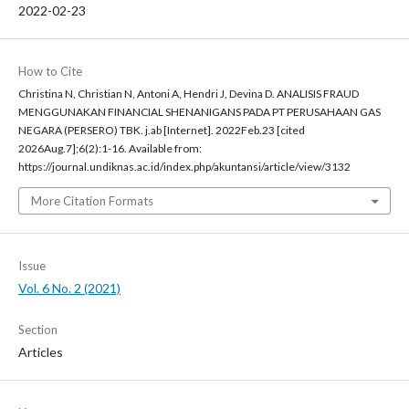
2022-02-23
How to Cite
Christina N, Christian N, Antoni A, Hendri J, Devina D. ANALISIS FRAUD
MENGGUNAKAN FINANCIAL SHENANIGANS PADA PT PERUSAHAAN GAS
NEGARA (PERSERO) TBK. j.ab [Internet]. 2022Feb.23 [cited
2026Aug.7];6(2):1-16. Available from:
https://journal.undiknas.ac.id/index.php/akuntansi/article/view/3132
More Citation Formats
Issue
Vol. 6 No. 2 (2021)
Section
Articles