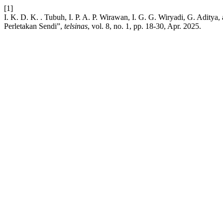
[1]
I. K. D. K. . Tubuh, I. P. A. P. Wirawan, I. G. G. Wiryadi, G. Adi
Perletakan Sendi”,
telsinas
, vol. 8, no. 1, pp. 18-30, Apr. 2025.