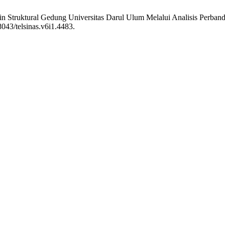
sain Struktural Gedung Universitas Darul Ulum Melalui Analisis Perba
8043/telsinas.v6i1.4483.