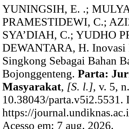
YUNINGSIH, E. .; MULYA
PRAMESTIDEWI, C.; AZIZ
SYA’DIAH, C.; YUDHO P
DEWANTARA, H. Inovasi P
Singkong Sebagai Bahan B
Bojonggenteng.
Parta: Ju
Masyarakat
,
[S. l.]
, v. 5, 
10.38043/parta.v5i2.5531. 
https://journal.undiknas.ac.
Acesso em: 7 aug. 2026.