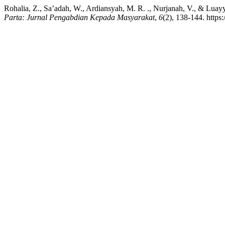
Rohalia, Z., Sa’adah, W., Ardiansyah, M. R. ., Nurjanah, V., & L
Parta: Jurnal Pengabdian Kepada Masyarakat
,
6
(2), 138-144. https