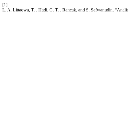
[1]
L. A. Littaqwa, T. . Hadi, G. T. . Rancak, and S. Safwanudin, “An