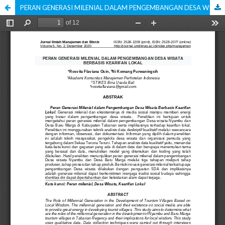
PERAN GENERASI MILENIAL DALAM PENGEMBANGAN DESA WISATA BERBASIS KEARIFAN LOKAL