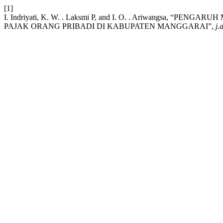
[1]
I. Indriyati, K. W. . Laksmi P, and I. O. . Ariwang
PAJAK ORANG PRIBADI DI KABUPATEN MANGGARAI”,
j.