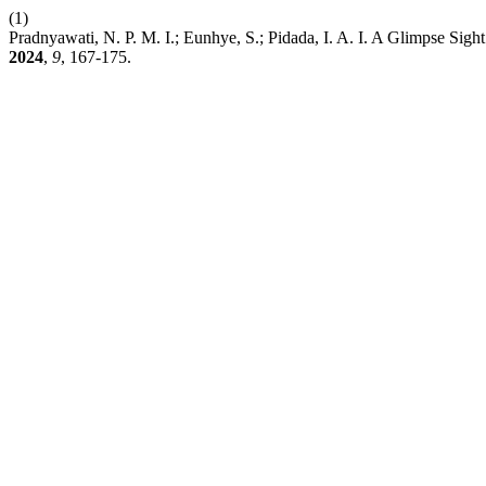
(1)
Pradnyawati, N. P. M. I.; Eunhye, S.; Pidada, I. A. I. A Glimpse Sig
2024
,
9
, 167-175.