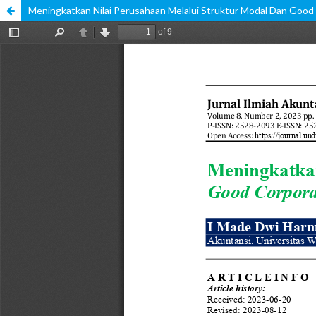
Meningkatkan Nilai Perusahaan Melalui Struktur Modal Dan Goo