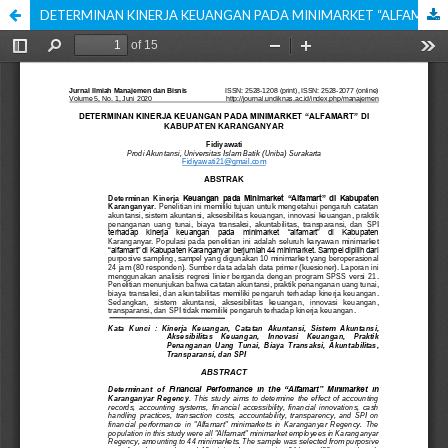
DETERMINAN KINERJA KEUANGAN PADA MINIMARKET “ALFAMART” DI KABUPATEN KARANGANYAR