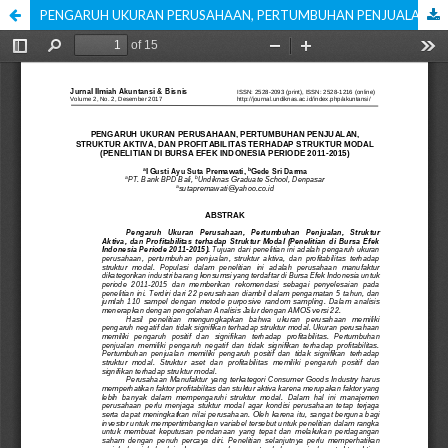
PENGARUH UKURAN PERUSAHAAN, PERTUMBUHAN PENJUALAN, STRUKTUR AKTIVA, DAN PROFITABILITAS TERHADAP STRUKTUR MODAL (PENELITIAN DI BURSA EFEK INDONESIA PERIODE 2011-2015)