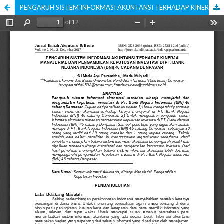
PENGARUH SISTEM INFORMASI AKUNTANSI TERHADAP KINERJA MANAJERIAL DAN PENGAMBILAN KEPUTUSAN INVESTASI DI PT. BANK NEGARA INDONESIA (BNI) 46 CABANG DENPASAR