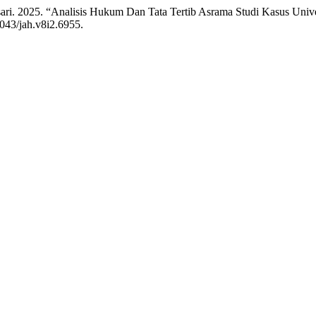
ri. 2025. “Analisis Hukum Dan Tata Tertib Asrama Studi Kasus Uni
8043/jah.v8i2.6955.