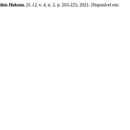
lisis Hukum
,
[S. l.]
, v. 4, n. 2, p. 203-225, 2021. Disponível em: